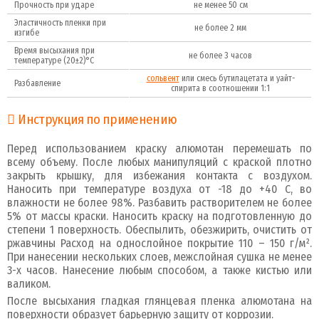
Прочность при ударе
не менее 50 см
Эластичность пленки при
не более 2 мм
изгибе
Время высыхания при
не более 3 часов
температуре (20±2)°С
сольвент
или смесь бутилацетата и уайт-
Разбавление
спирита в соотношении 1:1
Инструкция по применению
Перед использованием краску алюмотан перемешать по
всему объему. После любых манипуляций с краской плотно
закрыть крышку, для избежания контакта с воздухом.
Наносить при температуре воздуха от -18 до +40 С, во
влажности не более 98%. Разбавить растворителем не более
5% от массы краски. Наносить краску на подготовленную до
степени 1 поверхность. Обеспылить, обезжирить, очистить от
ржавчины Расход на однослойное покрытие 110 – 150 г/м².
При нанесении нескольких слоев, межслойная сушка не менее
3-х часов. Нанесение любым способом, а также кистью или
валиком.
После высыхания гладкая глянцевая пленка алюмотана на
поверхности образует барьерную защиту от коррозии.