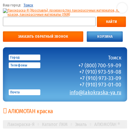
Ваш город:
Томск
НАЙТИ
ЗАКАЗАТЬ ОБРАТНЫЙ ЗВОНОК
КОРЗИНА
Томск
Город
+7 (800) 700-59-09
Телефоны
+7 (910) 973-59-08
+7 (910) 973-33-09
+7 (910) 973-01-00
info@lakokraska-ya.ru
Почта
АЛЮМОТАН краска
Лакокраска-Я
Каталог ЛКМ
Эмаль
АЛЮМОТАН ®