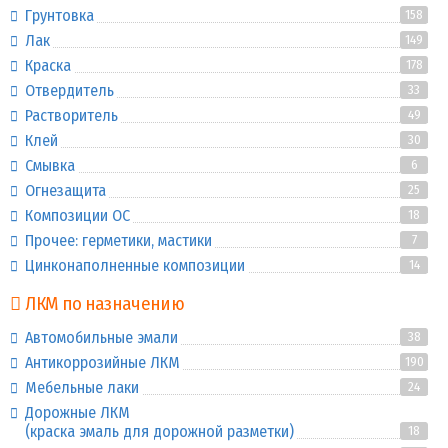
Грунтовка
158
Лак
149
Краска
178
Отвердитель
33
Растворитель
49
Клей
30
Смывка
6
Огнезащита
25
Композиции ОС
18
Прочее: герметики, мастики
7
Цинконаполненные композиции
14
ЛКМ по назначению
Автомобильные эмали
38
Антикоррозийные ЛКМ
190
Мебельные лаки
24
Дорожные ЛКМ
(краска эмаль для дорожной разметки)
18