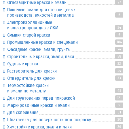
Огнезащитные краски и эмали
27
Пищевые эмали для стен пищевых
производств, емкостей и металла
6
Электроизоляционные
и электропроводные ЛКМ
54
Смывки старой краски
6
Промышленные краски и спецэмали
184
Фасадные краски, эмали, грунты
74
Строительные краски, эмали, лаки
58
Судовые краски
32
Растворитель для краски
44
Отвердитель для краски
33
Термостойкие краски
и эмали по металлу
65
Для грунтования перед покраской
121
Маркировочные краски и эмали
9
Для склеивания
31
Шпатлевка для поверхности под покраску
30
Химстойкие краски, эмали и лаки
26