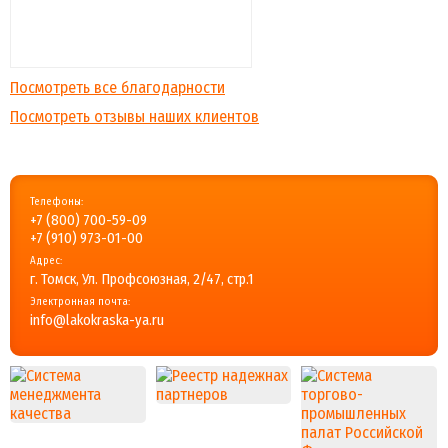
Посмотреть все благодарности
Посмотреть отзывы наших клиентов
Телефоны:
+7 (800) 700-59-09
+7 (910) 973-01-00
Адрес:
г. Томск, Ул. Профсоюзная, 2/47, стр.1
Электронная почта:
info@lakokraska-ya.ru