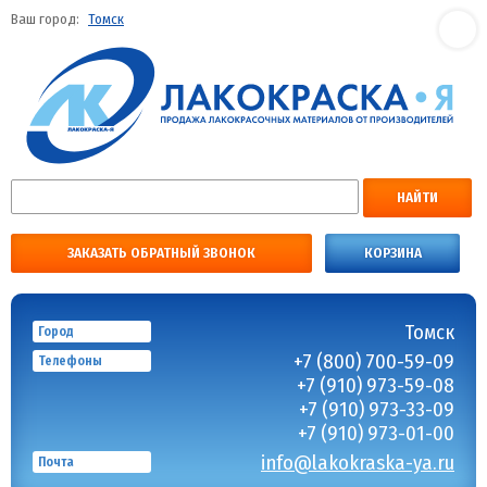
Ваш город:
Томск
НАЙТИ
ЗАКАЗАТЬ ОБРАТНЫЙ ЗВОНОК
КОРЗИНА
Томск
Город
+7 (800) 700-59-09
Телефоны
+7 (910) 973-59-08
+7 (910) 973-33-09
+7 (910) 973-01-00
info@lakokraska-ya.ru
Почта