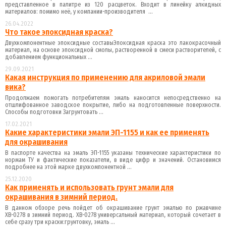
представленное в палитре из 120 расцветок. Входит в линейку алкидных
материалов: помимо неё, у компании-производителя ...
26.04.2022
Что такое эпоксидная краска?
Двухкомпонентные эпоксидные составыЭпоксидная краска это лакокрасочный
материал, на основе эпоксидной смолы, растворенной в смеси растворителей, с
добавлением функциональных ...
29.09.2021
Какая инструкция по применению для акриловой эмали
вика?
Продолжаем помогать потребителям эмаль наносится непосредственно на
отшлифованное заводское покрытие, либо на подготовленные поверхности.
Способы подготовки Загрунтовать ...
17.02.2021
Какие характеристики эмали ЭП-1155 и как ее применять
для окрашивания
В паспорте качества на эмаль ЭП-1155 указаны технические характеристики по
нормам ТУ и фактические показатели, в виде цифр и значений. Остановимся
подробнее на этой марке двухкомпонентной ...
25.12.2020
Как применять и использовать грунт эмали для
окрашивания в зимний период.
В данном обзоре речь пойдет об окрашивание грунт эмалью по ржавчине
ХВ-0278 в зимний период. ХВ-0278 универсальный материал, который сочетает в
себе сразу три краски:грунтовку, эмаль ...