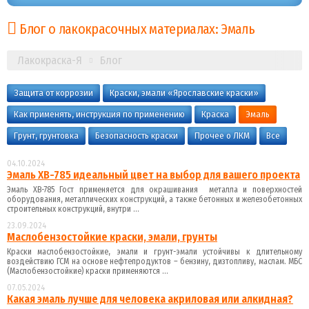
Блог о лакокрасочных материалах: Эмаль
Лакокраска-Я
Блог
Защита от коррозии
Краски, эмали «Ярославские краски»
Как применять, инструкция по применению
Краска
Эмаль
Грунт, грунтовка
Безопасность краски
Прочее о ЛКМ
Все
04.10.2024
Эмаль ХВ-785 идеальный цвет на выбор для вашего проекта
Эмаль ХВ-785 Гост применяется для окрашивания металла и поверхностей
оборудования, металлических конструкций, а также бетонных и железобетонных
строительных конструкций, внутри ...
23.09.2024
Маслобензостойкие краски, эмали, грунты
Краски маслобензостойкие, эмали и грунт-эмали устойчивы к длительному
воздействию ГСМ на основе нефтепродуктов – бензину, дизтопливу, маслам. МБС
(Маслобензостойкие) краски применяются ...
07.05.2024
Какая эмаль лучше для человека акриловая или алкидная?