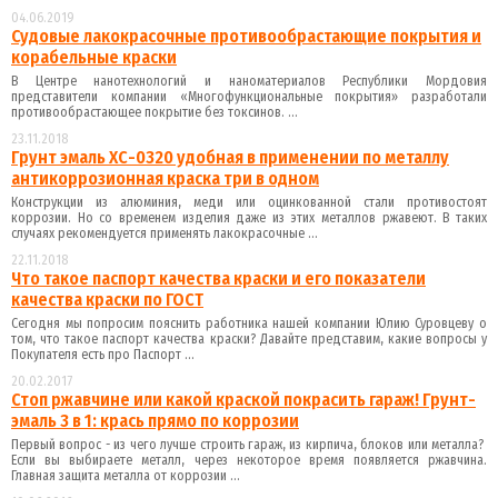
04.06.2019
Судовые лакокрасочные противообрастающие покрытия и
корабельные краски
В Центре нанотехнологий и наноматериалов Республики Мордовия
представители компании «Многофункциональные покрытия» разработали
противообрастающее покрытие без токсинов. ...
23.11.2018
Грунт эмаль ХС-0320 удобная в применении по металлу
антикоррозионная краска три в одном
Конструкции из алюминия, меди или оцинкованной стали противостоят
коррозии. Но со временем изделия даже из этих металлов ржавеют. В таких
случаях рекомендуется применять лакокрасочные ...
22.11.2018
Что такое паспорт качества краски и его показатели
качества краски по ГОСТ
Сегодня мы попросим пояснить работника нашей компании Юлию Суровцеву о
том, что такое паспорт качества краски? Давайте представим, какие вопросы у
Покупателя есть про Паспорт ...
20.02.2017
Стоп ржавчине или какой краской покрасить гараж! Грунт-
эмаль 3 в 1: крась прямо по коррозии
Первый вопрос - из чего лучше строить гараж, из кирпича, блоков или металла?
Если вы выбираете металл, через некоторое время появляется ржавчина.
Главная защита металла от коррозии ...