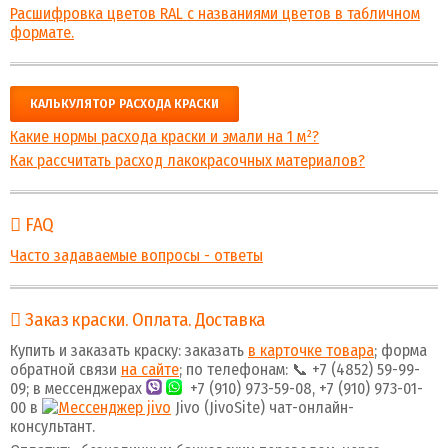
Расшифровка цветов RAL с названиями цветов в табличном
формате.
КАЛЬКУЛЯТОР РАСХОДА КРАСКИ
Какие нормы расхода краски и эмали на 1 м²?
Как рассчитать расход лакокрасочных материалов?
FAQ
Часто задаваемые вопросы - ответы
Заказ краски. Оплата. Доставка
Купить и заказать краску: заказать
в карточке товара
; форма
обратной связи
на сайте
; по телефонам: 📞 +7 (4852) 59-99-
09; в мессенджерах
+7 (910) 973-59-08, +7 (910) 973-01-
00 в
Jivo (JivoSite) чат-онлайн-
консультант.