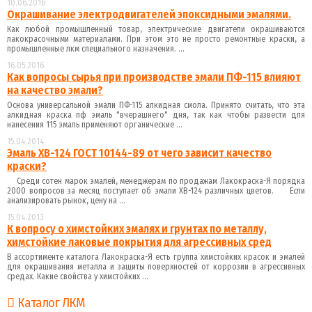
10.06.2016
Окрашивание электродвигателей эпоксидными эмалями.
Как любой промышленный товар, электрические двигатели окрашиваются
лакокрасочными материалами. При этом это не просто ремонтные краски, а
промышленные лкм специального назначения. ...
16.05.2016
Как вопросы сырья при производстве эмали ПФ-115 влияют
на качество эмали?
Основа универсальной эмали ПФ-115 алкидная смола. Принято считать, что эта
алкидная краска пф эмаль "вчерашнего" дня, так как чтобы развести для
нанесения 115 эмаль применяют органические ...
15.04.2014
Эмаль ХВ-124 ГОСТ 10144-89 от чего зависит качество
краски?
Среди сотен марок эмалей, менеджерам по продажам Лакокраска-Я порядка
2000 вопросов за месяц поступает об эмали ХВ-124 различных цветов. Если
анализировать рынок, цену на ...
15.04.2013
К вопросу о химстойких эмалях и грунтах по металлу,
химстойкие лаковые покрытия для агрессивных сред
В ассортименте каталога Лакокраска-Я есть группа химстойких красок и эмалей
для окрашивания металла и защиты поверхностей от коррозии в агрессивных
средах. Какие свойства у химстойких ...
Каталог ЛКМ