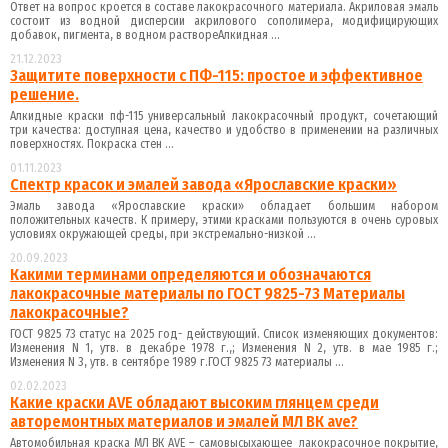
Ответ на вопрос кроется в составе лакокрасочного материала. Акриловая эмаль
состоит из водной дисперсии акрилового сополимера, модифицирующих
добавок, пигмента, в водном раствореАлкидная ...
21.12.2023
Защитите поверхности с ПФ-115: простое и эффективное
решение.
Алкидные краски пф-115 универсальный лакокрасочный продукт, сочетающий
три качества: доступная цена, качество и удобство в применении на различных
поверхностях. Покраска стен ...
01.11.2023
Спектр красок и эмалей завода «Ярославские краски»
Эмаль завода «Ярославские краски» обладает большим набором
положительных качеств. К примеру, этими красками пользуются в очень суровых
условиях окружающей среды, при экстремально-низкой ...
20.09.2023
Какими терминами определяются и обозначаются
лакокрасочные материалы по ГОСТ 9825-73 Материалы
лакокрасочные?
ГОСТ 9825 73 статус на 2025 год- действующий. Список изменяющих документов:
Изменения N 1, утв. в декабре 1978 г.,; Изменения N 2, утв. в мае 1985 г.;
Изменения N 3, утв. в сентябре 1989 г.ГОСТ 9825 73 материалы ...
02.02.2023
Какие краски AVE обладают высоким глянцем среди
авторемонтных материалов и эмалей МЛ ВК ave?
Автомобильная краска МЛ ВК AVE – самовысыхающее лакокрасочное покрытие,