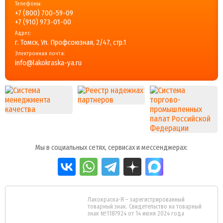
Телефоны:
+7 (800) 700-59-09
+7 (910) 973-01-00
Адрес:
г. Томск, Ул. Профсоюзная, 2/47, стр.1
Электронная почта:
info@lakokraska-ya.ru
Мы в социальных сетях, сервисах и мессенджерах:
Лакокраска-Я – зарегистрированный
товарный знак. Свидетельство на товарный
знак №1187924 от 14 июня 2024 года