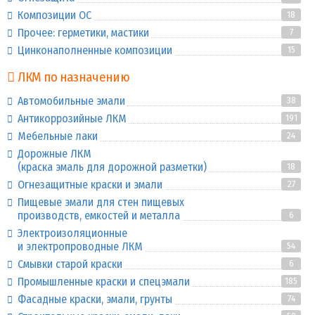
Композиции ОС
18
Прочее: герметики, мастики
7
Цинконаполненные композиции
15
ЛКМ по назначению
Автомобильные эмали
38
Антикоррозийные ЛКМ
191
Мебельные лаки
24
Дорожные ЛКМ
(краска эмаль для дорожной разметки)
18
Огнезащитные краски и эмали
27
Пищевые эмали для стен пищевых
производств, емкостей и металла
6
Электроизоляционные
и электропроводные ЛКМ
54
Смывки старой краски
6
Промышленные краски и спецэмали
185
Фасадные краски, эмали, грунты
74