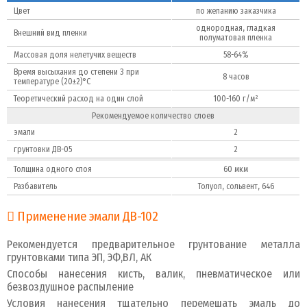
Цвет
по желанию заказчика
однородная, гладкая
Внешний вид пленки
полуматовая пленка
Массовая доля нелетучих веществ
58-64%
Время высыхания до степени 3 при
8 часов
температуре (20±2)°C
Теоретический расход на один слой
100-160 г/м²
Рекомендуемое количество слоев
эмали
2
грунтовки ДВ-05
2
Толщина одного слоя
60 мкм
Разбавитель
Толуол, сольвент, 646
Применение эмали ДВ-102
Рекомендуется предварительное грунтование металла
грунтовками типа ЭП, ЭФ,ВЛ, АК
Способы нанесения кисть, валик, пневматическое или
безвоздушное распыление
Условия нанесения тщательно перемешать эмаль до