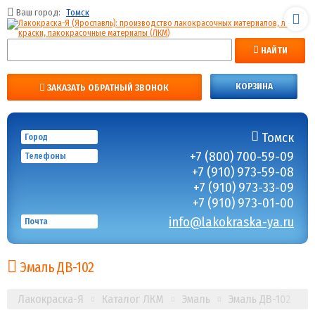
Ваш город:
Томск
НАЙТИ
КОРЗИНА
ЗАКАЗАТЬ ОБРАТНЫЙ ЗВОНОК
Томск
Город
+7 (800) 700-59-09
Телефоны
+7 (910) 973-59-08
+7 (910) 973-33-09
+7 (910) 973-01-00
info@lakokraska-ya.ru
Почта
Эмаль ДВ-102
Лакокраска-Я
Каталог ЛКМ
Эмаль
Эмаль ДВ-102