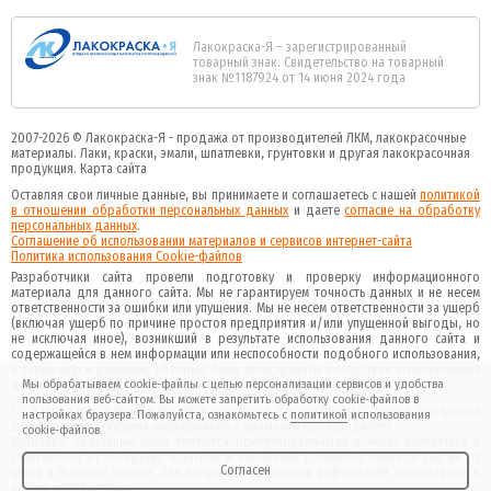
Лакокраска-Я – зарегистрированный
товарный знак. Свидетельство на товарный
знак №1187924 от 14 июня 2024 года
2007-2026 ©
Лакокраска-Я - продажа от производителей ЛКМ, лакокрасочные
материалы.
Лаки, краски, эмали, шпатлевки, грунтовки и другая
лакокрасочная
продукция
.
Карта сайта
Оставляя свои личные данные, вы принимаете и соглашаетесь с нашей
политикой
в отношении обработки персональных данных
и даете
cогласие на обработку
персональных данных
.
Соглашение об использовании материалов и сервисов интернет-сайта
Политика использования Cookie-файлов
Разработчики сайта провели подготовку и проверку информационного
материала для данного сайта. Мы не гарантируем точность данных и не несем
ответственности за ошибки или упущения. Мы не несем ответственности за ущерб
(включая ущерб по причине простоя предприятия и/или упущенной выгоды, но
не исключая иное), возникший в результате использования данного сайта и
содержащейся в нем информации или неспособности подобного использования,
а также мер и решений, которые были предприняты вследствие использования
Мы обрабатываем cookie-файлы с целью персонализации сервисов и удобства
данного сайта и данной информации.
пользования веб-сайтом. Вы можете запретить обработку cookie-файлов в
* - данное изображение является картинкой декоративного смысла, продукция
настройках браузера. Пожалуйста, ознакомьтесь с
политикой
использования
поставляемая оснащена маркировкой и ярлыками производителя
cookie-файлов.
Внимание! Указанные цены являются ориентировочными и могут изменяться в
зависимости от складских остатков и колебаний стоимости сырья, а так же от
Согласен
цвета и фасовки товара. Для получения актуальной информации обращайтесь к
нашим менеджерам.