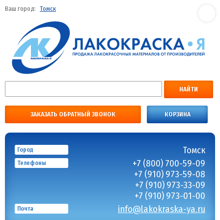
Ваш город:
Томск
НАЙТИ
ЗАКАЗАТЬ ОБРАТНЫЙ ЗВОНОК
КОРЗИНА
Томск
Город
+7 (800) 700-59-09
Телефоны
+7 (910) 973-59-08
+7 (910) 973-33-09
+7 (910) 973-01-00
info@lakokraska-ya.ru
Почта