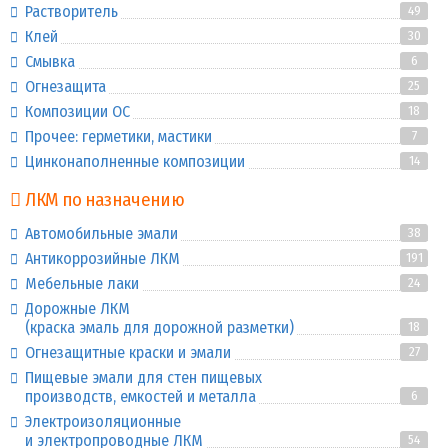
Растворитель
49
Клей
30
Смывка
6
Огнезащита
25
Композиции ОС
18
Прочее: герметики, мастики
7
Цинконаполненные композиции
14
ЛКМ по назначению
Автомобильные эмали
38
Антикоррозийные ЛКМ
191
Мебельные лаки
24
Дорожные ЛКМ
(краска эмаль для дорожной разметки)
18
Огнезащитные краски и эмали
27
Пищевые эмали для стен пищевых
производств, емкостей и металла
6
Электроизоляционные
и электропроводные ЛКМ
54