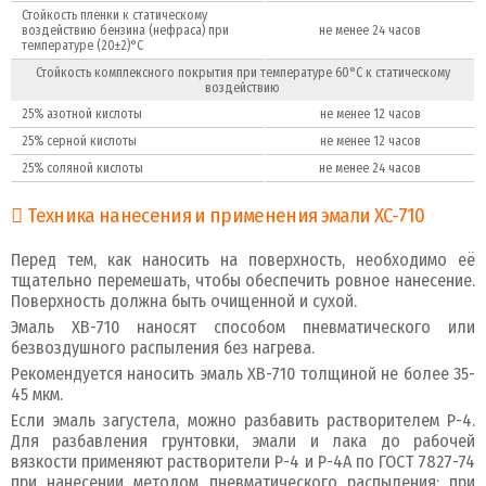
Стойкость пленки к статическому
воздействию бензина (нефраса) при
не менее 24 часов
температуре (20±2)°С
Стойкость комплексного покрытия при температуре 60°С к статическому
воздействию
25% азотной кислоты
не менее 12 часов
25% серной кислоты
не менее 12 часов
25% соляной кислоты
не менее 24 часов
Техника нанесения и применения эмали ХС-710
Перед тем, как наносить на поверхность, необходимо её
тщательно перемешать, чтобы обеспечить ровное нанесение.
Поверхность должна быть очищенной и сухой.
Эмаль ХВ-710 наносят способом пневматического или
безвоздушного распыления без нагрева.
Рекомендуется наносить эмаль ХВ-710 толщиной не более 35-
45 мкм.
Если эмаль загустела, можно разбавить растворителем Р-4.
Для разбавления грунтовки, эмали и лака до рабочей
вязкости применяют растворители Р-4 и Р-4А по ГОСТ 7827-74
при нанесении методом пневматического распыления; при