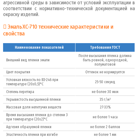
агрессивной среды в зависимости от условий эксплуатации в
соответствии с нормативно-технической документацией на
окраску изделий.
Эмаль ХС-710 технические характеристики и
свойства
Наименование показателей
Требования ГОСТ
После высыхания пленка должна
Внешний вид пленки эмали
быть ровной, однородной,
полуматовой
Цвет покрытия
Оттенок не нормируется
Условная вязкость по ВЗ-246 при
25-50 секунд
температуре (20±0,5)°С
Степень перетира
не более 30 мкм
Укрывистость высушенной пленки
35 г/м²
Массовая доля нелетучих веществ
27-33%
Время высыхания пленки до степени 3
не более 1 часа
при температуре (20±2)°С
Адгезия образуемой пленки
не более 2 баллов
Эластичность пленки при изгибе
не более 1 мм