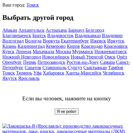
Ваш город:
Томск
Выбрать другой город
Абакан
Архангельск
Астрахань
Барнаул
Белгород
Благовещенск
Братск
Владивосток
Владикавказ
Владимир
Волгоград
Вологда
Воркута
Екатеринбург
Ижевск
Иркутск
Казань
Калининград
Кемерово
Киров
Краснодар
Красноярск
Курск
Липецк
Махачкала
Москва
Мурманск
Нижневартовск
Нижний Новгород
Новосибирск
Новый Уренгой
Омск
Орёл
Оренбург
Пермь
Петрозаводск
Ростов-на-Дону
Самара
Санкт-
Петербург
Саратов
Ставрополь
Сургут
Сыктывкар
Тамбов
Томск
Тюмень
Уфа
Хабаровск
Ханты-Мансийск
Челябинск
Якутск
Ярославль
Если вы человек, нажмите на кнопку
Я не робот