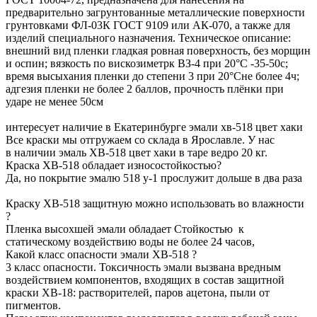
предварительно загрунтованные металлические поверхности
грунтовками ФЛ-03К ГОСТ 9109 или АК-070, а также для
изделий специального назначения. Техническое описание:
внешний вид пленки гладкая ровная поверхность, без морщин
и оспин; вязкость по вискозиметрк ВЗ-4 при 20°С -35-50с;
время высыхания пленки до степени 3 при 20°Сне более 4ч;
адгезия пленки не более 2 баллов, прочность плёнки при
ударе не менее 50см
интересует наличие в Екатеринбурге эмали хв-518 цвет хаки
Все краски мы отгружаем со склада в Ярославле. У нас
в наличии эмаль ХВ-518 цвет хаки в таре ведро 20 кг.
Краска ХВ-518 обладает износостойкостью?
Да, но покрытие эмалю
518 у-1
прослужит дольше в два раза
Краску ХВ-518 защитную можно использовать во влажности
?
Пленка высохшей эмали обладает Стойкостью к
статическому воздействию воды не более 24 часов,
Какой класс опасности эмали ХВ-518 ?
3 класс опасности. Токсичность эмали вызвана вредным
воздействием компонентов, входящих в состав защитной
краски ХВ-18: растворителей, паров ацетона, пыли от
пигментов.