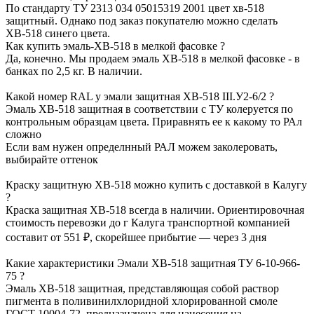
По стандарту ТУ 2313 034 05015319 2001 цвет хв-518
защитный. Однако под заказ покупателю можно сделать
ХВ-518 синего цвета.
Как купить эмаль-ХВ-518 в мелкой фасовке ?
Да, конечно. Мы продаем эмаль ХВ-518 в мелкой фасовке - в
банках по 2,5 кг. В наличии.
Какой номер RAL у эмали защитная ХВ-518 III.У2-6/2 ?
Эмаль
ХВ-518 защитная в соответствии с ТУ колеруется по
контрольным образцам цвета. Приравнять ее к какому то РАл
сложно
Если вам нужен определнный РАЛ можем заколеровать,
выбирайте оттенок
Краску защитную ХВ-518 можно купить с доставкой в Калугу
?
Краска защитная ХВ-518 всегда в наличии.
Ориентировочная
стоимость перевозки до г Калуга транспортной компанией
составит от 551 ₽, скорейшее прибытие — через 3 дня
Какие характеристики Эмали ХВ-518 защитная ТУ 6-10-966-
75 ?
Эмаль ХВ-518 защитная, представляющая собой раствор
пигмента в поливинилхлоридной хлорированной смоле
ГОСТ 10004-72, предназначена для нанесения на