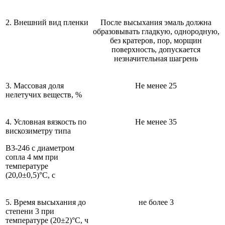
2. Внешний вид пленки
После высыхания эмаль должна
образовывать гладкую, однородную,
без кратеров, пор, морщин
поверхность, допускается
незначительная шагрень
3. Массовая доля
Не менее 25
нелетучих веществ, %
4. Условная вязкость по
Не менее 35
вискозиметру типа
В3-246 с диаметром
сопла 4 мм при
температуре
(20,0±0,5)°С, с
5. Время высыхания до
не более 3
степени 3 при
температуре (20±2)°С, ч