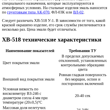
специального назначения, которые эксплуатируются в
атмосферных условиях. На стальные изделия эмаль наносится
по
грунтовкам типа АК-070
, ФЛ-03К или
ВЛ-02
.
Следует различать ХВ-518 У-1. В зависимости от того, какой
краской окрашено изделие, его срок службы увеличивается в
несколько раз. Цена эмали будет отличаться.
ХВ-518 технические характеристики
Наименование показателей
Требования ТУ
В пределах допускаемых
отклонений, установленных
Цвет покрытия эмали
контрольными образцами
цвета
Ровная гладкая поверхность
Внешний вид покрытия эмали
без морщин, оспин и
посторонних включений
Условная вязкость по
вискозиметру ВЗ-246 с
20-40 сек
диаметром сопла 4 мм при
температуре (20±0,5)°С
Массовая доля нелетучих
24-34%