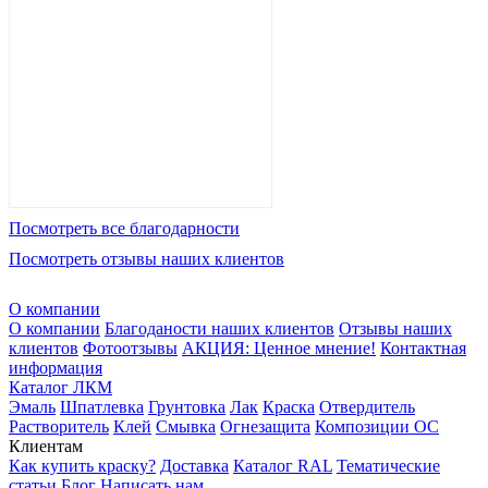
Посмотреть все благодарности
Посмотреть отзывы наших клиентов
О компании
О компании
Благоданости наших клиентов
Отзывы наших
клиентов
Фотоотзывы
АКЦИЯ: Ценное мнение!
Контактная
информация
Каталог ЛКМ
Эмаль
Шпатлевка
Грунтовка
Лак
Краска
Отвердитель
Растворитель
Клей
Смывка
Огнезащита
Композиции ОС
Клиентам
Как купить краску?
Доставка
Каталог RAL
Тематические
статьи
Блог
Написать нам