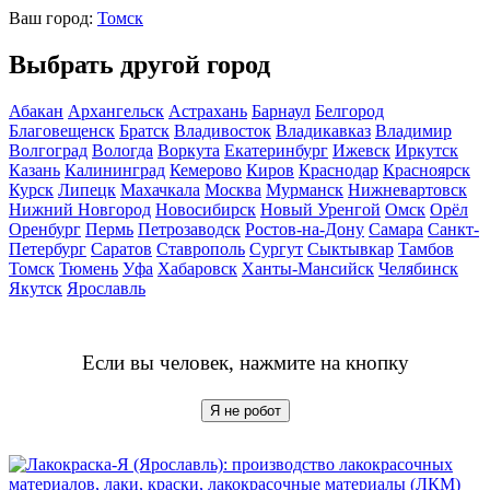
Ваш город:
Томск
Выбрать другой город
Абакан
Архангельск
Астрахань
Барнаул
Белгород
Благовещенск
Братск
Владивосток
Владикавказ
Владимир
Волгоград
Вологда
Воркута
Екатеринбург
Ижевск
Иркутск
Казань
Калининград
Кемерово
Киров
Краснодар
Красноярск
Курск
Липецк
Махачкала
Москва
Мурманск
Нижневартовск
Нижний Новгород
Новосибирск
Новый Уренгой
Омск
Орёл
Оренбург
Пермь
Петрозаводск
Ростов-на-Дону
Самара
Санкт-
Петербург
Саратов
Ставрополь
Сургут
Сыктывкар
Тамбов
Томск
Тюмень
Уфа
Хабаровск
Ханты-Мансийск
Челябинск
Якутск
Ярославль
Если вы человек, нажмите на кнопку
Я не робот