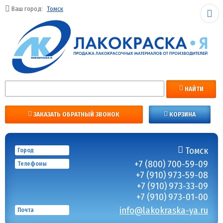
Ваш город:
Томск
НАЙТИ
ЗАКАЗАТЬ ОБРАТНЫЙ ЗВОНОК
КОРЗИНА
Томск
Город
+7 (800) 700-59-09
Телефоны
+7 (910) 973-59-08
+7 (910) 973-33-09
+7 (910) 973-01-00
info@lakokraska-ya.ru
Почта