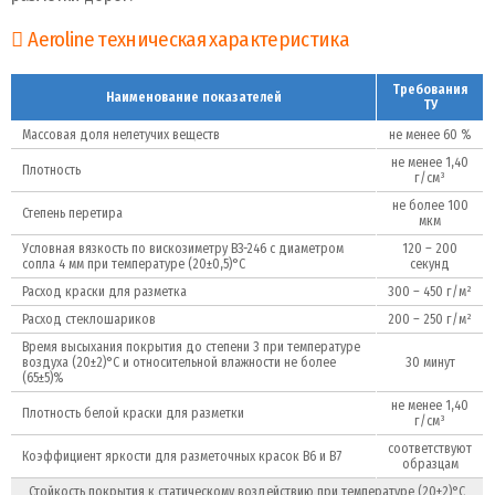
Aeroline техническая характеристика
Требования
Наименование показателей
ТУ
Массовая доля нелетучих веществ
не менее 60 %
не менее 1,40
Плотность
г/см³
не более 100
Степень перетира
мкм
Условная вязкость по вискозиметру ВЗ-246 с диаметром
120 – 200
сопла 4 мм при температуре (20±0,5)°С
секунд
Расход краски для разметка
300 – 450 г/м²
Расход стеклошариков
200 – 250 г/м²
Время высыхания покрытия до степени 3 при температуре
воздуха (20±2)°C и относительной влажности не более
30 минут
(65±5)%
не менее 1,40
Плотность белой краски для разметки
г/см³
соответствуют
Коэффициент яркости для разметочных красок В6 и В7
образцам
Стойкость покрытия к статическому воздействию при температуре (20±2)°С