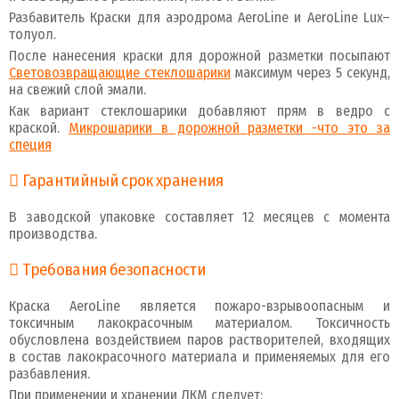
Разбавитель Краски для аэродрома AeroLine и AeroLine Lux–
толуол.
После нанесения краски для дорожной разметки посыпают
Световозвращающие стеклошарики
максимум через 5 секунд,
на свежий слой эмали.
Как вариант стеклошарики добавляют прям в ведро с
краской.
Микрошарики в дорожной разметки -что это за
специя
Гарантийный срок хранения
В заводской упаковке составляет 12 месяцев с момента
производства.
Требования безопасности
Краска AeroLine является пожаро-взрывоопасным и
токсичным лакокрасочным материалом. Токсичность
обусловлена воздействием паров растворителей, входящих
в состав лакокрасочного материала и применяемых для его
разбавления.
При применении и хранении ЛКМ следует: