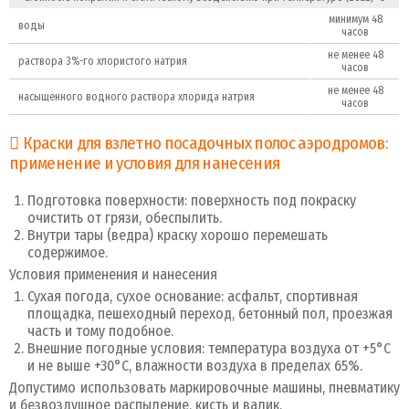
минимум 48
воды
часов
не менее 48
раствора 3%-го хлористого натрия
часов
не менее 48
насыщенного водного раствора хлорида натрия
часов
Краски для взлетно посадочных полос аэродромов:
применение и условия для нанесения
Подготовка поверхности: поверхность под покраску
очистить от грязи, обеспылить.
Внутри тары (ведра) краску хорошо перемешать
содержимое.
Условия применения и нанесения
Сухая погода, сухое основание: асфальт, спортивная
площадка, пешеходный переход, бетонный пол, проезжая
часть и тому подобное.
Внешние погодные условия: температура воздуха от +5°С
и не выше +30°С, влажности воздуха в пределах 65%.
Допустимо использовать маркировочные машины, пневматику
и безвоздушное распыление, кисть и валик.