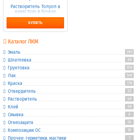
Растворитель Толуол в
канистрах и бочках
КУПИТЬ
Каталог ЛКМ
Эмаль
385
Шпатлевка
30
Грунтовка
159
Лак
149
Краска
178
Отвердитель
33
Растворитель
49
Клей
30
Смывка
6
Огнезащита
25
Композиции ОС
18
Прочее: герметики, мастики
7