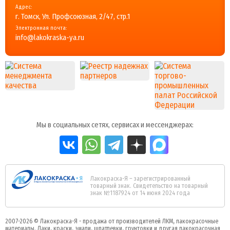
Адрес:
г. Томск, Ул. Профсоюзная, 2/47, стр.1
Электронная почта:
info@lakokraska-ya.ru
Мы в социальных сетях, сервисах и мессенджерах:
Лакокраска-Я – зарегистрированный
товарный знак. Свидетельство на товарный
знак №1187924 от 14 июня 2024 года
2007-2026 ©
Лакокраска-Я - продажа от производителей ЛКМ, лакокрасочные
материалы.
Лаки, краски, эмали, шпатлевки, грунтовки и другая
лакокрасочная