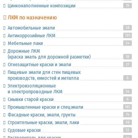
Цинконаполненные композиции
15
ЛКМ по назначению
Автомобильные эмали
38
Антикоррозийные ЛКМ
191
Мебельные лаки
24
Дорожные ЛКМ
(краска эмаль для дорожной разметки)
18
Огнезащитные краски и эмали
27
Пищевые эмали для стен пищевых
производств, емкостей и металла
6
Электроизоляционные
и электропроводные ЛКМ
54
Смывки старой краски
6
Промышленные краски и спецэмали
185
Фасадные краски, эмали, грунты
74
Строительные краски, эмали, лаки
58
Судовые краски
32
Растворитель для краски
44