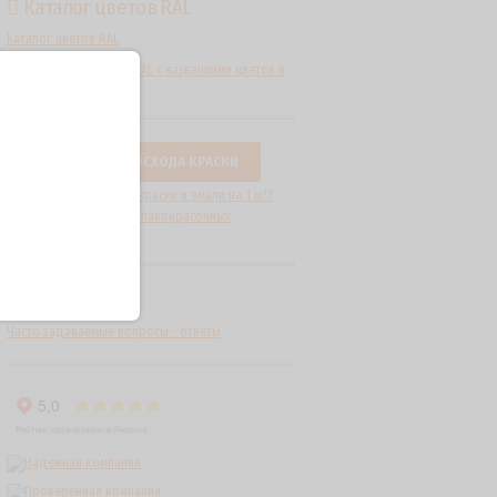
Каталог цветов RAL
Каталог цветов RAL
Расшифровка цветов RAL с названиями цветов в
табличном формате.
КАЛЬКУЛЯТОР РАСХОДА КРАСКИ
Какие нормы расхода краски и эмали на 1 м²?
Как рассчитать расход лакокрасочных
материалов?
FAQ
Часто задаваемые вопросы - ответы