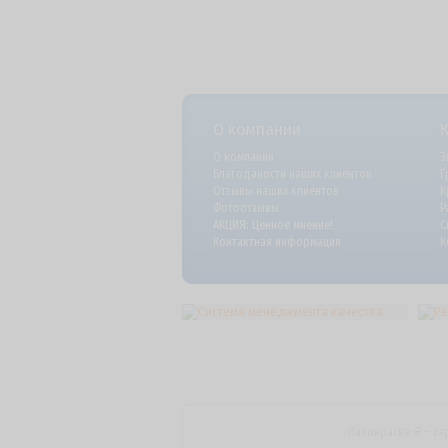
О компании
О компании
Э
Благоданости наших клиентов
Г
Отзывы наших клиентов
К
Фотоотзывы
Р
АКЦИЯ: Ценное мнение!
С
Контактная информация
К
Лакокраска-Я – за