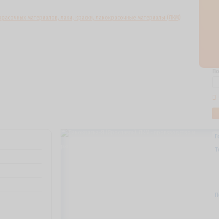
По
Г
Т
П