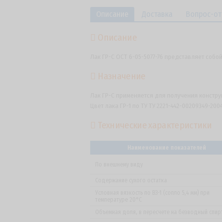
Описание
Доставка
Вопрос-от
Описание
Лак ГР-С ОСТ 6-05-5077-76 представляет собой
Назначение
Лак ГР-С применяется для получения констр
Цвет лака ГР-1 по ТУ ТУ 2221-442-00209349-20
Технические характеристики
Наименование показателей
По внешнему виду
Содержание сухого остатка
Условная вязкость по ВЗ-1 (сопло 5,4 мм) при
температуре 20°C
Объемная доля, в пересчете на безводный спир