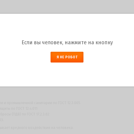
я изготовления.
Если вы человек, нажмите на кнопку
Я НЕ РОБОТ
 и токсичным лакокрасочным материалом. Токсичность обусловлена
дящих в состав лакокрасочного материала и применяемых для его
 и промышленной санитарии по ГОСТ 12.3.005.
щиты по ГОСТ 12.4.011
осы (ПДВ) по ГОСТ 17.2.3.02
03.
ывает вредного воздействия на человека.