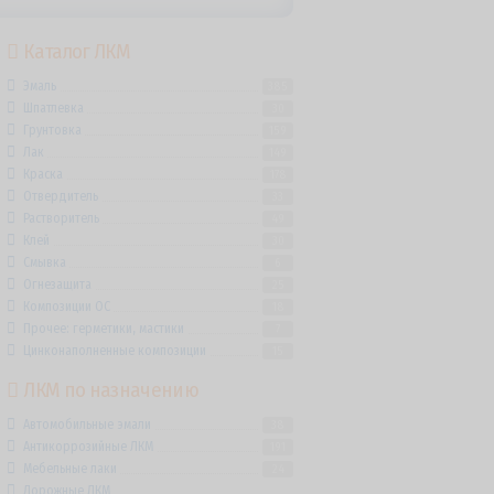
Каталог ЛКМ
Эмаль
385
Шпатлевка
30
Грунтовка
159
Лак
149
Краска
178
Отвердитель
33
Растворитель
49
Клей
30
Смывка
6
Огнезащита
25
Композиции ОС
18
Прочее: герметики, мастики
7
Цинконаполненные композиции
15
ЛКМ по назначению
Автомобильные эмали
38
Антикоррозийные ЛКМ
191
Мебельные лаки
24
Дорожные ЛКМ