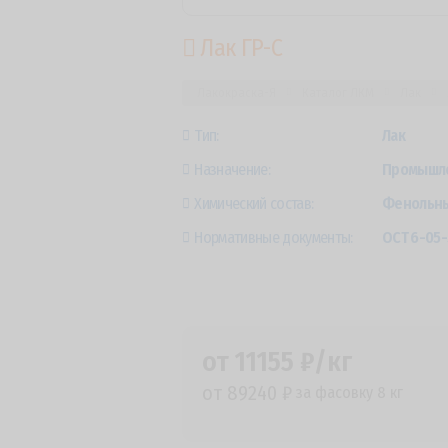
Лак ГР-С
Лакокраска-Я
Каталог ЛКМ
Лак
Тип:
Лак
Назначение:
Промышле
Химический состав:
Фенольны
Нормативные документы:
ОСТ 6-05-
от 11155 ₽/кг
от 89240 ₽
за фасовку 8 кг