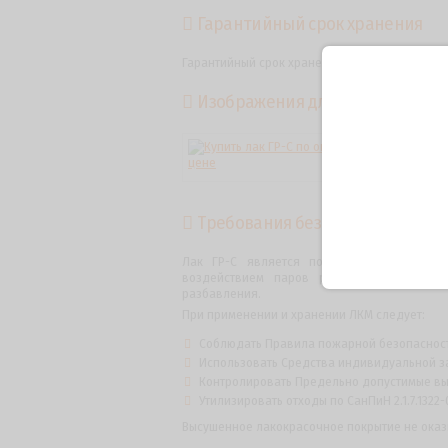
Гарантийный срок хранения
Гарантийный срок хранения – 6 месяцев со дн
Изображения для лака ГР-С
Требования безопасности
Лак ГР-С является пожаро-взрывоопасным
воздействием паров растворителей, вхо
разбавления.
При применении и хранении ЛКМ следует:
Соблюдать Правила пожарной безопасности
Использовать Средства индивидуальной за
Контролировать Предельно допустимые выбр
Утилизировать отходы по СанПиН 2.1.7.1322-
Высушенное лакокрасочное покрытие не оказ