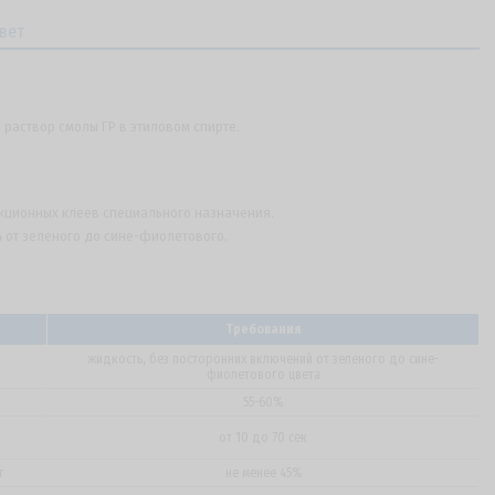
вет
 раствор смолы ГР в этиловом спирте.
укционных клеев специального назначения.
04 от зеленого до сине-фиолетового.
Требования
жидкость, без посторонних включений от зеленого до сине-
фиолетового цвета
55-60%
от 10 до 70 сек
т
не менее 45%