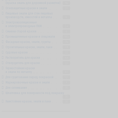
(краска эмаль для дорожной разметки)
18
Огнезащитные краски и эмали
27
Пищевые эмали для стен пищевых
производств, емкостей и металла
6
Электроизоляционные
и электропроводные ЛКМ
54
Смывки старой краски
6
Промышленные краски и спецэмали
185
Фасадные краски, эмали, грунты
74
Строительные краски, эмали, лаки
58
Судовые краски
32
Растворитель для краски
44
Отвердитель для краски
33
Термостойкие краски
и эмали по металлу
65
Для грунтования перед покраской
121
Маркировочные краски и эмали
9
Для склеивания
31
Шпатлевка для поверхности под покраску
30
Химстойкие краски, эмали и лаки
26