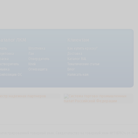
Каталог ЛКМ
Клиентам
маль
Шпатлевка
Как купить краску?
рунтовка
Лак
Доставка
раска
Отвердитель
Каталог RAL
астворитель
Клей
Тематические статьи
мывка
Огнезащита
Блог
омпозиции ОС
Написать нам
регистрированный товарный знак. Свидетельство на товарный знак №1187924 от 14 