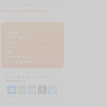
Посмотреть все благодарности
Посмотреть отзывы наших клиентов
Телефоны:
+7 (800) 700-59-09
+7 (910) 973-01-00
Адрес:
г. Томск, Ул. Профсоюзная, 2/47,
стр.1
Электронная почта:
info@lakokraska-ya.ru
Мы в социальных сетях, сервисах и
мессенджерах:
июня 2024 года