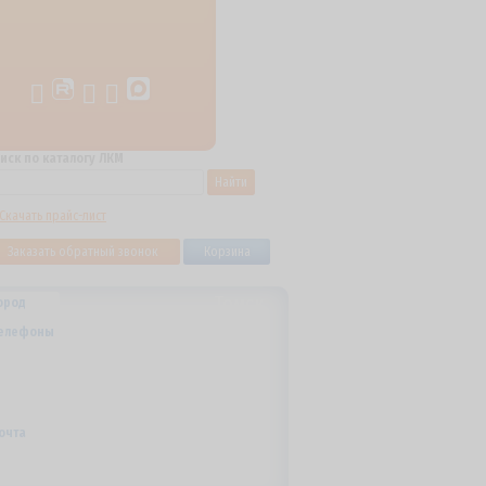
иск по каталогу ЛКМ
Найти
Скачать прайс-лист
Заказать обратный звонок
Корзина
Томск
ород
+7 (800) 700-59-09
елефоны
+7 (910) 973-59-08
+7 (910) 973-33-09
+7 (910) 973-01-00
info@lakokraska-ya.ru
очта