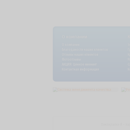
О компании
О компании
Э
Благоданости наших клиентов
Г
Отзывы наших клиентов
К
Фотоотзывы
Р
АКЦИЯ: Ценное мнение!
С
Контактная информация
К
Лакокраска-Я – за