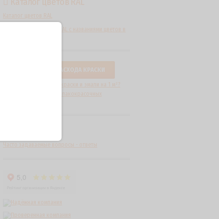
Каталог цветов RAL
Каталог цветов RAL
Расшифровка цветов RAL с названиями цветов в
табличном формате.
КАЛЬКУЛЯТОР РАСХОДА КРАСКИ
Какие нормы расхода краски и эмали на 1 м²?
Как рассчитать расход лакокрасочных
материалов?
FAQ
Часто задаваемые вопросы - ответы