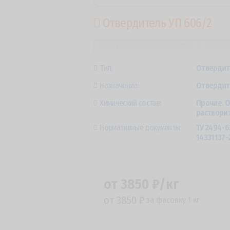
Отвердитель УП 606/2
Лакокраска-Я
Каталог ЛКМ
Отверди
Тип:
Отвердит
Назначение:
Отвердит
Химический состав:
Прочие. О
раствори
Нормативные документы:
ТУ 2494-6
14331137-
от 3850 ₽/кг
от 3850 ₽
за фасовку 1 кг