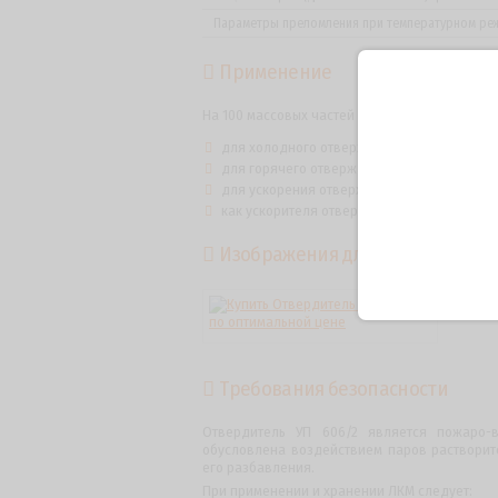
Параметры преломления при температурном ре
Применение
На 100 массовых частей смолы ЭД-20 добавля
для холодного отверждения 8 – 10 г. УП ка
для горячего отверждения 2 – 5 г.;
для ускорения отверждения ангидридов 0,1 
как ускорителя отверждения аминами 1 – 2 
Изображения для отвердителя У
Требования безопасности
Отвердитель УП 606/2 является пожаро-в
обусловлена воздействием паров растворит
его разбавления.
При применении и хранении ЛКМ следует: