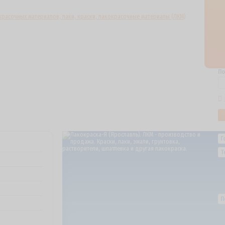
По
Г
Т
П