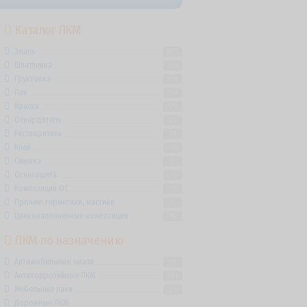
Каталог ЛКМ
Эмаль
385
Шпатлевка
30
Грунтовка
159
Лак
149
Краска
178
Отвердитель
33
Растворитель
49
Клей
30
Смывка
6
Огнезащита
25
Композиции ОС
18
Прочее: герметики, мастики
7
Цинконаполненные композиции
15
ЛКМ по назначению
Автомобильные эмали
38
Антикоррозийные ЛКМ
191
Мебельные лаки
24
Дорожные ЛКМ