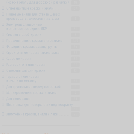
(краска эмаль для дорожной разметки)
18
Огнезащитные краски и эмали
27
Пищевые эмали для стен пищевых
производств, емкостей и металла
6
Электроизоляционные
и электропроводные ЛКМ
54
Смывки старой краски
6
Промышленные краски и спецэмали
185
Фасадные краски, эмали, грунты
74
Строительные краски, эмали, лаки
58
Судовые краски
32
Растворитель для краски
44
Отвердитель для краски
33
Термостойкие краски
и эмали по металлу
65
Для грунтования перед покраской
121
Маркировочные краски и эмали
9
Для склеивания
31
Шпатлевка для поверхности под покраску
30
Химстойкие краски, эмали и лаки
26