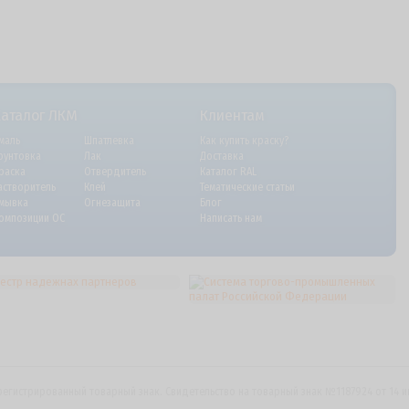
Каталог ЛКМ
Клиентам
маль
Шпатлевка
Как купить краску?
рунтовка
Лак
Доставка
раска
Отвердитель
Каталог RAL
астворитель
Клей
Тематические статьи
мывка
Огнезащита
Блог
омпозиции ОС
Написать нам
регистрированный товарный знак. Свидетельство на товарный знак №1187924 от 14 