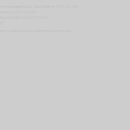
 и промышленной санитарии по ГОСТ 12.3.005.
щиты по ГОСТ 12.4.011
осы (ПДВ) по ГОСТ 17.2.3.02
03.
ывает вредного воздействия на человека.