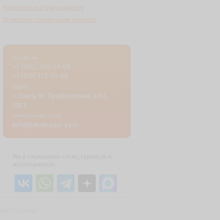
Посмотреть все благодарности
Посмотреть отзывы наших клиентов
Телефоны:
+7 (800) 700-59-09
+7 (910) 973-01-00
Адрес:
г. Томск, Ул. Профсоюзная, 2/47,
стр.1
Электронная почта:
info@lakokraska-ya.ru
Мы в социальных сетях, сервисах и
мессенджерах:
июня 2024 года