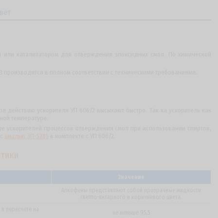
вет
м или катализатором для отверждения эпоксидных смол. По химической
013 производятся в полном соответствии с техническими требованиями.
я действию ускорителя УП 606/2 высыхают быстро. Так ка ускоритель как
ной температуре.
иде ускорителей процессов отверждения смол при использовании спиртов,
 с
эмалью ЭП-5285
в комплекте с УП 606/2.
стики
Значение
Алкофены представляют собой прозрачные жидкости
светло-янтарного и коричневого цвета.
 в пересчете на
не меньше 95,5