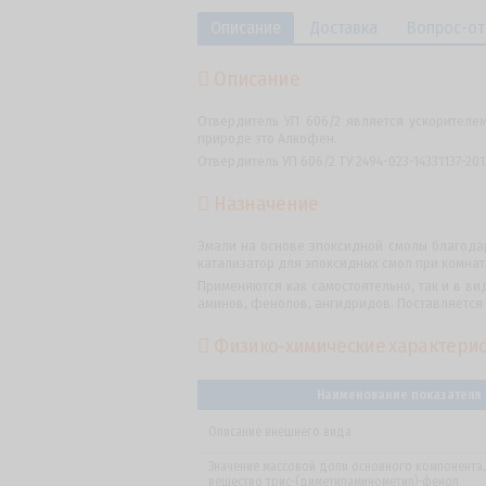
Описание
Доставка
Вопрос-от
Описание
Отвердитель УП 606/2 является ускорителе
природе это Алкофен.
Отвердитель УП 606/2 ТУ 2494-023-14331137-2
Назначение
Эмали на основе эпоксидной смолы благодар
катализатор для эпоксидных смол при комнат
Применяются как самостоятельно, так и в в
аминов, фенолов, ангидридов. Поставляется
Физико-химические характери
Наименование показателя
Описание внешнего вида
Значение массовой доли основного компонента,
вещество трис-(диметиламинометил)-фенол