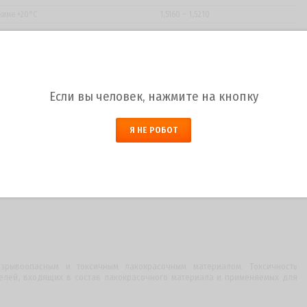
жиме +20°С
1,5160 – 1,5210
ют:
к отвердителя;
Если вы человек, нажмите на кнопку
– 0,8 г;
г.
Я НЕ РОБОТ
П 606/2
зрывоопасным и токсичным лакокрасочным материалом. Токсичность
елей, входящих в состав лакокрасочного материала и применяемых для