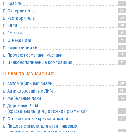
Краска
178
Отвердитель
33
Растворитель
49
Клей
30
Смывка
6
Огнезащита
25
Композиции ОС
18
Прочее: герметики, мастики
7
Цинконаполненные композиции
15
ЛКМ по назначению
Автомобильные эмали
38
Антикоррозийные ЛКМ
191
Мебельные лаки
24
Дорожные ЛКМ
(краска эмаль для дорожной разметки)
18
Огнезащитные краски и эмали
27
Пищевые эмали для стен пищевых
производств, емкостей и металла
6